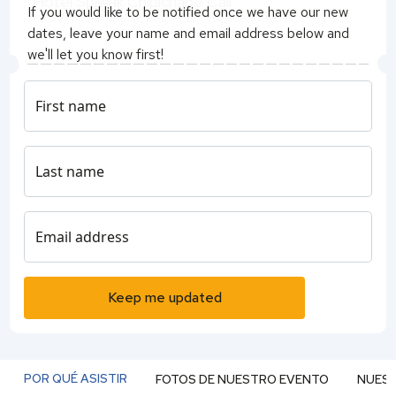
Hotel Spiwak Chipichape Cali
If you would like to be notified once we have our new
Chipichape Shopping Mall, Av. 6D Nte. #36N-18, Cali
dates, leave your name and email address below and
we'll let you know first!
- QS Events Team
First name
Last name
Email address
Keep me updated
POR QUÉ ASISTIR
FOTOS DE NUESTRO EVENTO
NUEST