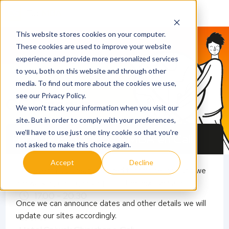
This website stores cookies on your computer.
These cookies are used to improve your website
experience and provide more personalized services
to you, both on this website and through other
media. To find out more about the cookies we use,
see our Privacy Policy.
QS Discover
We won't track your information when you visit our
site. But in order to comply with your preferences,
we'll have to use just one tiny cookie so that you're
Feria de Posgrados y MBA en Cali
not asked to make this choice again.
Accept
Decline
This event has already expired for this season and we
5 February 2026
are working on organising it for the next season!
17.00 - 20.30
Once we can announce dates and other details we will
update our sites accordingly.
LUGAR